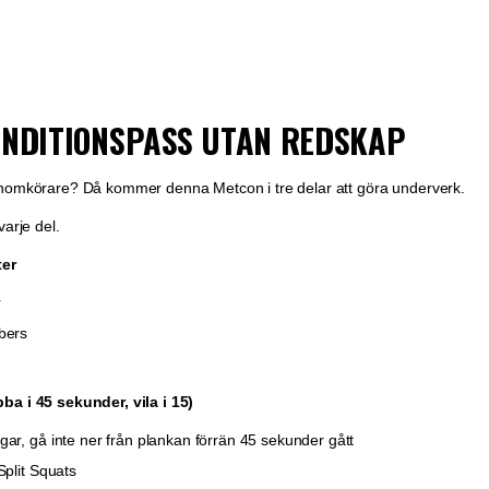
ONDITIONSPASS UTAN REDSKAP
enomkörare? Då kommer denna Metcon i tre delar att göra underverk.
varje del.
ter
r
bers
ba i 45 sekunder, vila i 15)
ar, gå inte ner från plankan förrän 45 sekunder gått
Split Squats