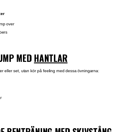
ter
ump over
bers
UMP MED
HANTLAR
kter eller set, utan kör på feeling med dessa övningarna:
r
E BENTRÄNING MED
SKIVSTÅNG
.