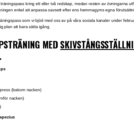
a träningspass kring ett eller två redskap, medan resten av övningarna u
räningen enkel att anpassa oavsett efter ens hemmagyms egna förutsättn
träningspass som vi bjöd med oss av på våra sociala kanaler under februa
ig plan att bara sätta igång.
PSTRÄNING MED
SKIVSTÅNGSSTÄLLN
.
eps
t press (bakom nacken)
ramför nacken)
)
rapezius