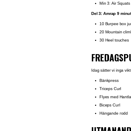
Min 3: Air Squats
Del 3: Amrap 9 minu
10 Burpee box j
20 Mountain clim
30 Heel touches
FREDAGSP
Idag sätter vi inga vi
Bänkpress
Triceps Curl
Flyes med Hantla
Biceps Curl
Hängande rodd
UTMANAND