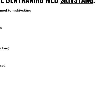
 med tom skivstång
gs
er ben)
set.