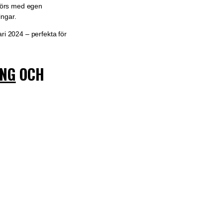
tförs med egen
ingar.
ri 2024 – perfekta för
ING
OCH