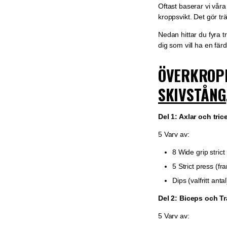
Oftast baserar vi vår
kroppsvikt. Det gör t
Nedan hittar du fyra 
dig som vill ha en färd
ÖVERKROP
SKIVSTÅNG
Del 1: Axlar och tric
5 Varv av:
8 Wide grip stric
5 Strict press (f
Dips (valfritt antal
Del 2: Biceps och T
5 Varv av: