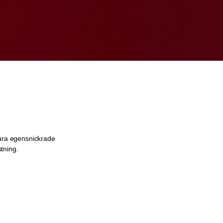
våra egensnickrade
tning.