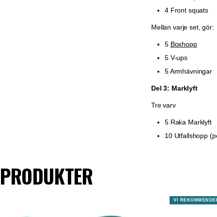
4 Front squats
Mellan varje set, gör:
5
Boxhopp
5 V-ups
5 Armhävningar
Del 3: Marklyft
Tre varv
5 Raka Marklyft
10 Utfallshopp (p
PRODUKTER
VI REKOMMENDE