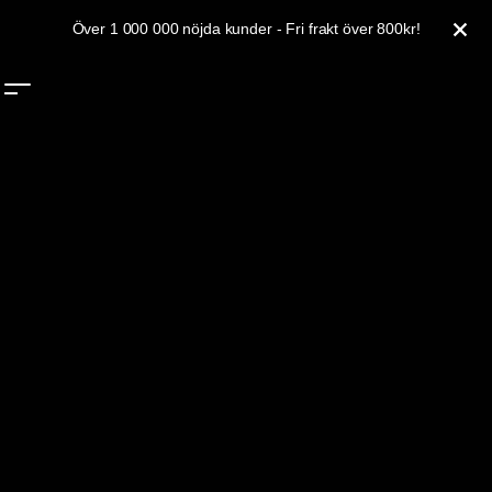
Hoppa till innehåll
Över 1 000 000 nöjda kunder - Fri frakt över 800kr!
STÄN
0
SÖK
MENY
Va
GORILLA SPORTS NORDICS
SÄKER FRAKT
FRIA VIKTER
TRÄNINGSMASKINER
FUNKTIONELL TRÄNING
MAGTRÄNING