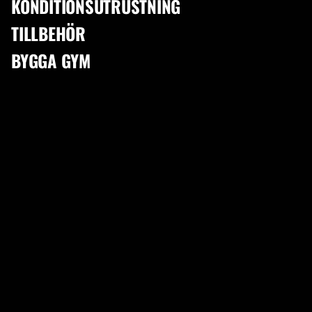
KONDITIONSUTRUSTNING
★★★★★
★★★★★
TILLBEHÖR
Anette Karlsson
4,89
BYGGA GYM
2026-03-22
Enastående
Snabb leverans!
Smidig och snabb hanter
Toppen grejer!
DITT HEM. DIN STYRKA!
HÖGKVALITATIV
TRÄNINGSUTRUSTNING FÖR DIN
HEMMATRÄNING.
Vill du bli starkare? Men gymmet ligger för långt bort,